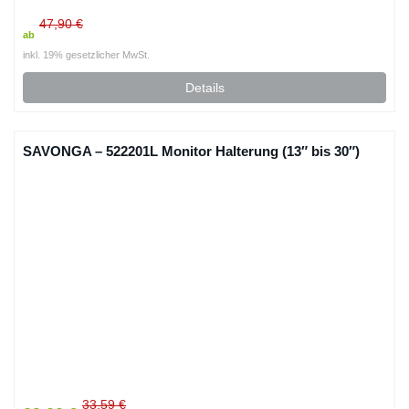
47,90 €
ab
inkl. 19% gesetzlicher MwSt.
Details
SAVONGA – 522201L Monitor Halterung (13″ bis 30″)
33,59 €