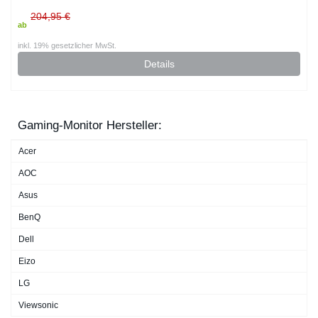
204,95 €
ab
inkl. 19% gesetzlicher MwSt.
Details
Gaming-Monitor Hersteller:
Acer
AOC
Asus
BenQ
Dell
Eizo
LG
Viewsonic