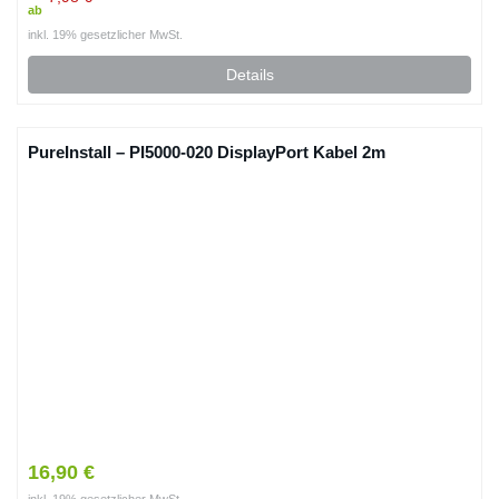
ab
inkl. 19% gesetzlicher MwSt.
Details
PureInstall – PI5000-020 DisplayPort Kabel 2m
16,90 €