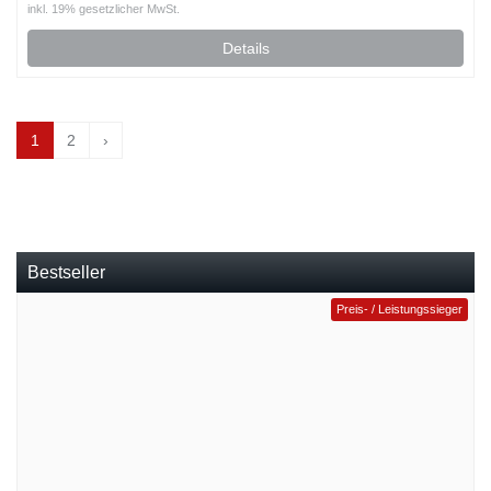
inkl. 19% gesetzlicher MwSt.
Details
1
2
›
Bestseller
Preis- / Leistungssieger