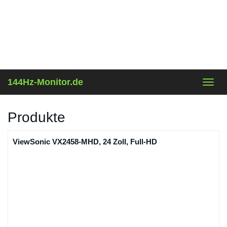
Skip
to
main
content
144Hz-Monitor.de
Toggl
navig
Produkte
ViewSonic VX2458-MHD, 24 Zoll, Full-HD