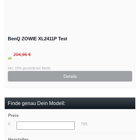
BenQ ZOWIE XL2411P Test
204,95 €
ab
inkl. 19% gesetzlicher MwSt.
Details
Finde genau Dein Modell:
Preis
0
795
Hersteller