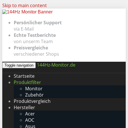
Skip to main content
Persönlicher Support
via E-Mail
Echte Testberichte
von unserm Team
Preisvergleiche
verschiedener Shops
144Hz-Monitor.de
Toggle navigation
Startseite
Produktfilter
Monitor
Zubehör
Produktvergleich
Hersteller
Acer
AOC
Asus