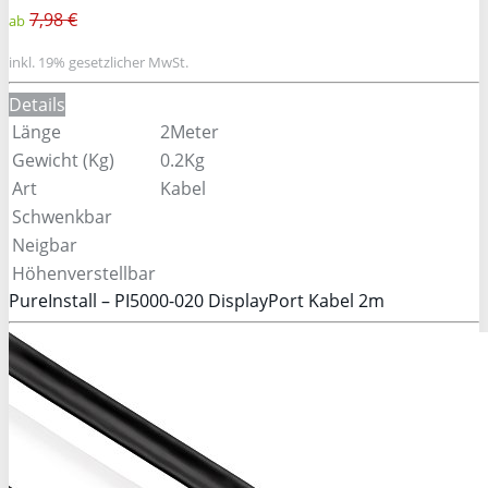
7,98 €
ab
inkl. 19% gesetzlicher MwSt.
Details
Länge
2Meter
Gewicht (Kg)
0.2Kg
Art
Kabel
Schwenkbar
Neigbar
Höhenverstellbar
PureInstall – PI5000-020 DisplayPort Kabel 2m