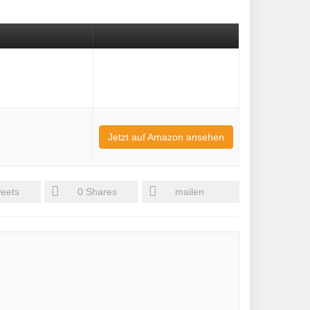
Jetzt auf Amazon ansehen
eets
0
Shares
mailen