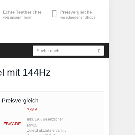
Echte Testberichte
Preisvergleiche
von unserm Team
verschiedener Shops
l mit 144Hz
Preisvergleich
7,98 €
inkl. 19% gesetzlicher
EBAY-DE
MwSt.
Zuletzt aktualisiert am: 6.