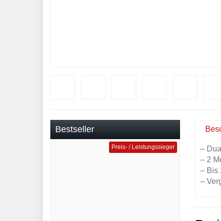
Bestseller
Bes
Preis- / Leistungssieger
– Dua
– 2 M
– Bis
– Ver