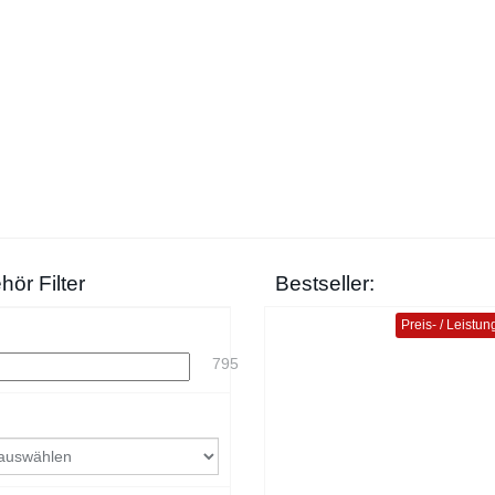
ör Filter
Bestseller:
Preis- / Leistun
795