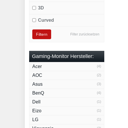
3D
Curved
Filtern
Filter zurücksetzen
Gaming-Monitor Hersteller:
Acer
(4)
AOC
(2)
Asus
(3)
BenQ
(4)
Dell
(1)
Eizo
(1)
LG
(1)