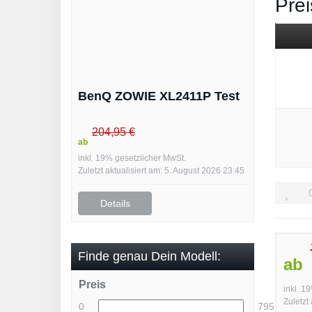
Prei
BenQ ZOWIE XL2411P Test
204,95 €
ab
inkl. 19% gesetzlicher MwSt.
Zuletzt aktualisiert am: 5. August 2026 23:45
Details
Finde genau Dein Modell:
ab
Preis
inkl. 1
Zuletzt
0
795