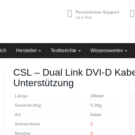
Persönlicher Support
via E-Mail
ich
Hersteller
Testberichte
Wissenswertes
CSL – Dual Link DVI-D Kabe
Unterstützung
Länge
2Meter
Gewicht (Kg)
0.2Kg
Art
Kabel
Schwenkbar
Neigbar