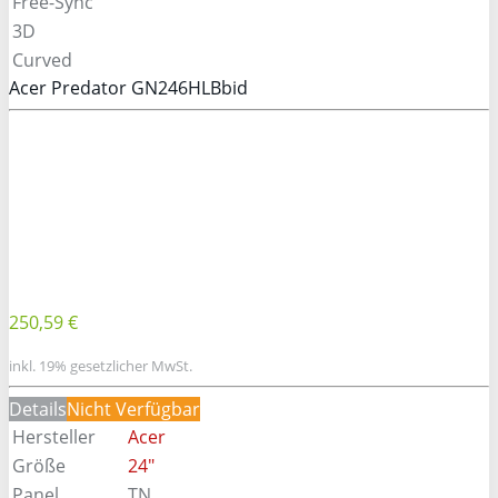
Free-Sync
3D
Curved
Acer Predator GN246HLBbid
250,59 €
inkl. 19% gesetzlicher MwSt.
Details
Nicht Verfügbar
Hersteller
Acer
Größe
24"
Panel
TN