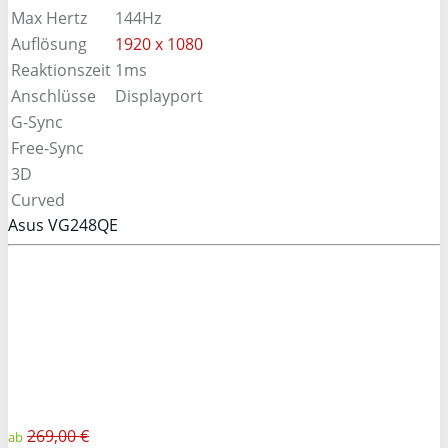
Max Hertz
144Hz
Auflösung
1920 x 1080
Reaktionszeit
1ms
Anschlüsse
Displayport
G-Sync
Free-Sync
3D
Curved
Asus VG248QE
269,00 €
ab