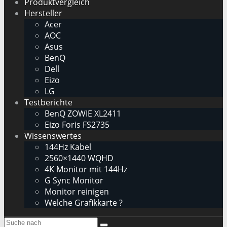
Produktvergleich
Hersteller
Acer
AOC
Asus
BenQ
Dell
Eizo
LG
Testberichte
BenQ ZOWIE XL2411
Eizo Foris FS2735
Wissenswertes
144Hz Kabel
2560×1440 WQHD
4K Monitor mit 144Hz
G Sync Monitor
Monitor reinigen
Welche Grafikkarte ?