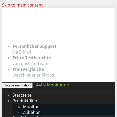
Skip to main content
Persönlicher Support
via E-Mail
Echte Testberichte
von unserm Team
Preisvergleiche
verschiedener Shops
144Hz-Monitor.de
Toggle navigation
Startseite
Produktfilter
Monitor
Zubehör