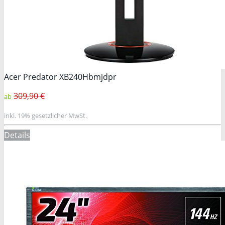
Acer Predator XB240Hbmjdpr
309,90 €
ab
inkl. 19% gesetzlicher MwSt.
Details