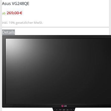
Asus VG248QE
269,00 €
ab
inkl. 19% gesetzlicher MwSt.
Details