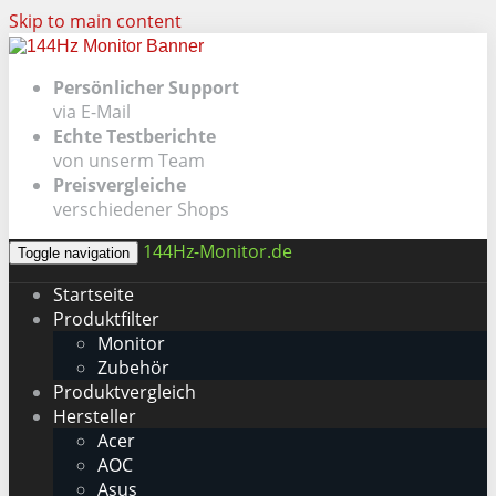
Skip to main content
Persönlicher Support
via E-Mail
Echte Testberichte
von unserm Team
Preisvergleiche
verschiedener Shops
144Hz-Monitor.de
Toggle navigation
Startseite
Produktfilter
Monitor
Zubehör
Produktvergleich
Hersteller
Acer
AOC
Asus