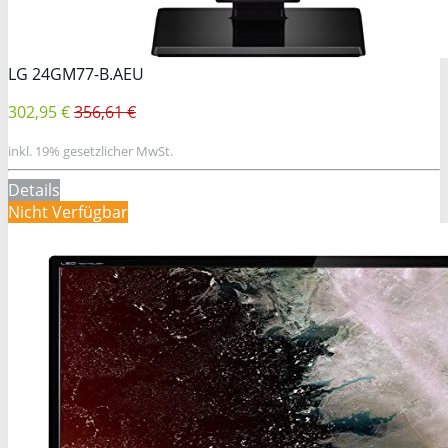
LG 24GM77-B.AEU
302,95 €
356,61 €
inkl. 19% gesetzlicher MwSt.
Details
Nicht Verfügbar