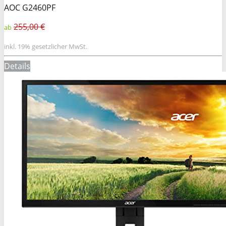
AOC G2460PF
255,00 €
ab
inkl. 19% gesetzlicher MwSt.
Details