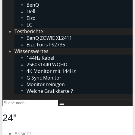
BenQ
Dell
Eizo
LG
Testberichte
BenQ ZOWIE XL2411
Eizo Foris FS2735
Wissenswertes
144Hz Kabel
2560×1440 WQHD
4K Monitor mit 144Hz
G Sync Monitor
Monitor reinigen
Welche Grafikkarte ?
24"
Ansicht: