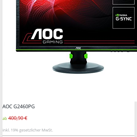
AOC G2460PG
400,90 €
ab
inkl. 19% gesetzlicher MwSt.