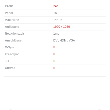
Größe
24"
Panel
TN
Max Hertz
144Hz
Auflösung
1920 x 1080
Reaktionszeit
1ms
Anschlüsse
DVI, HDMI, VGA
G-Sync
Free-Sync
3D
Curved