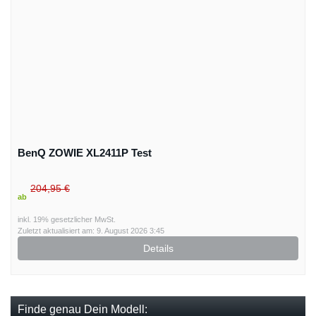
BenQ ZOWIE XL2411P Test
204,95 €
ab
inkl. 19% gesetzlicher MwSt.
Zuletzt aktualisiert am: 9. August 2026 3:45
Details
Finde genau Dein Modell: