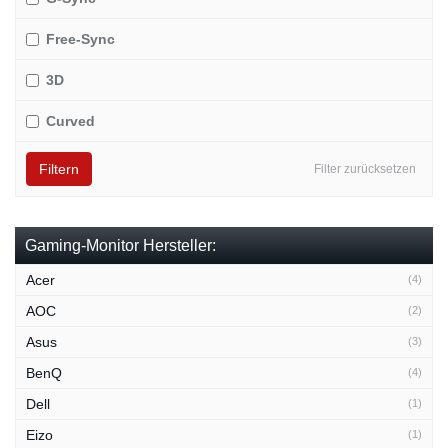
Free-Sync
3D
Curved
Filtern
Filter zurücksetzen
Gaming-Monitor Hersteller:
Acer
(4)
AOC
(2)
Asus
(3)
BenQ
(4)
Dell
(1)
Eizo
(1)