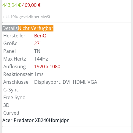
443,94 €
469,00 €
inkl. 19% gesetzlicher MwSt.
Details
Nicht Verfügbar
Hersteller
BenQ
Größe
27"
Panel
TN
Max Hertz
144Hz
Auflösung
1920 x 1080
Reaktionszeit
1ms
Anschlüsse
Displayport, DVI, HDMI, VGA
G-Sync
Free-Sync
3D
Curved
Acer Predator XB240Hbmjdpr