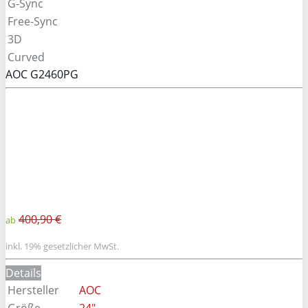
G-Sync
Free-Sync
3D
Curved
AOC G2460PG
400,90 €
ab
inkl. 19% gesetzlicher MwSt.
Details
Hersteller
AOC
Größe
24"