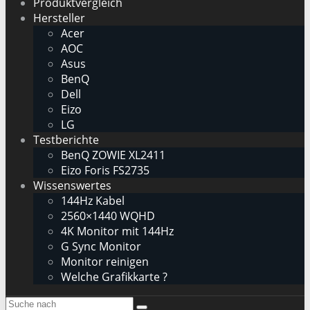
Produktvergleich
Hersteller
Acer
AOC
Asus
BenQ
Dell
Eizo
LG
Testberichte
BenQ ZOWIE XL2411
Eizo Foris FS2735
Wissenswertes
144Hz Kabel
2560×1440 WQHD
4K Monitor mit 144Hz
G Sync Monitor
Monitor reinigen
Welche Grafikkarte ?