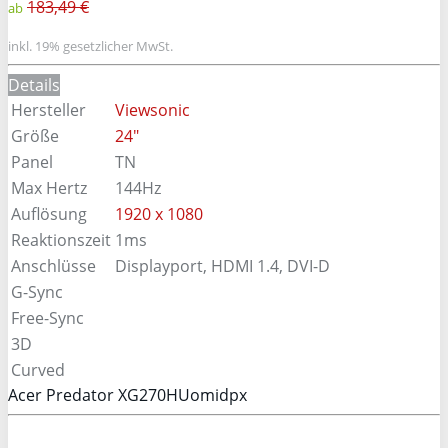
183,49 €
ab
inkl. 19% gesetzlicher MwSt.
Details
Hersteller
Viewsonic
Größe
24"
Panel
TN
Max Hertz
144Hz
Auflösung
1920 x 1080
Reaktionszeit
1ms
Anschlüsse
Displayport, HDMI 1.4, DVI-D
G-Sync
Free-Sync
3D
Curved
Acer Predator XG270HUomidpx