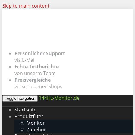
Skip to main content
Persönlicher Support
via E-Mail
Echte Testberichte
von unserm Team
Preisvergleiche
verschiedener Shops
144Hz-Monitor.de
Toggle navigation
Startseite
Produktfilter
Monitor
Zubehör