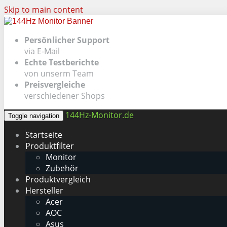
Skip to main content
Persönlicher Support
via E-Mail
Echte Testberichte
von unserm Team
Preisvergleiche
verschiedener Shops
144Hz-Monitor.de
Toggle navigation
Startseite
Produktfilter
Monitor
Zubehör
Produktvergleich
Hersteller
Acer
AOC
Asus