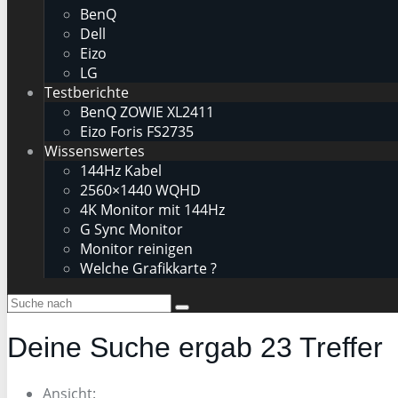
BenQ
Dell
Eizo
LG
Testberichte
BenQ ZOWIE XL2411
Eizo Foris FS2735
Wissenswertes
144Hz Kabel
2560×1440 WQHD
4K Monitor mit 144Hz
G Sync Monitor
Monitor reinigen
Welche Grafikkarte ?
Deine Suche ergab
23
Treffer
Ansicht: