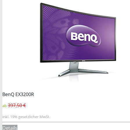
BenQ EX3200R
397,50 €
ab
inkl. 19% gesetzlicher MwSt.
Details