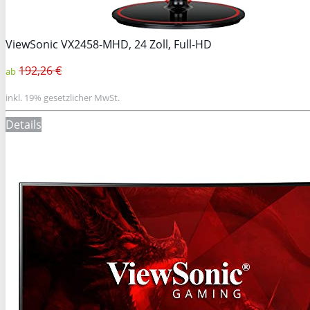
ViewSonic VX2458-MHD, 24 Zoll, Full-HD
192,26 €
ab
inkl. 19% gesetzlicher MwSt.
Details