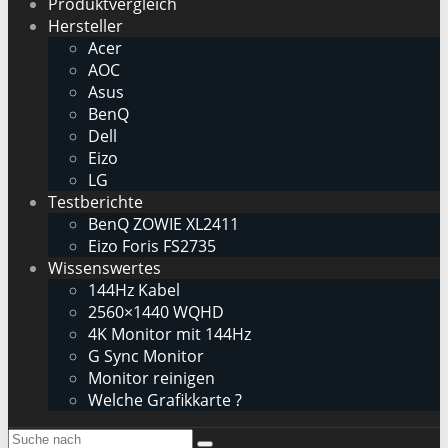
Produktvergleich
Hersteller
Acer
AOC
Asus
BenQ
Dell
Eizo
LG
Testberichte
BenQ ZOWIE XL2411
Eizo Foris FS2735
Wissenswertes
144Hz Kabel
2560×1440 WQHD
4K Monitor mit 144Hz
G Sync Monitor
Monitor reinigen
Welche Grafikkarte ?