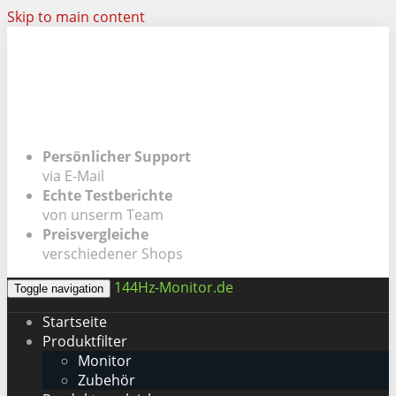
Skip to main content
Persönlicher Support
via E-Mail
Echte Testberichte
von unserm Team
Preisvergleiche
verschiedener Shops
144Hz-Monitor.de
Toggle navigation
Startseite
Produktfilter
Monitor
Zubehör