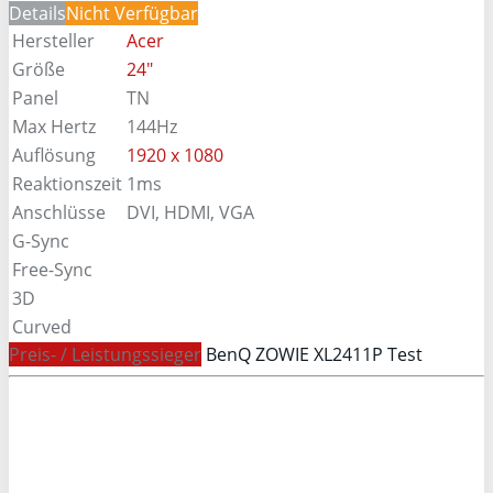
Details
Nicht Verfügbar
Hersteller
Acer
Größe
24"
Panel
TN
Max Hertz
144Hz
Auflösung
1920 x 1080
Reaktionszeit
1ms
Anschlüsse
DVI, HDMI, VGA
G-Sync
Free-Sync
3D
Curved
Preis- / Leistungssieger
BenQ ZOWIE XL2411P Test