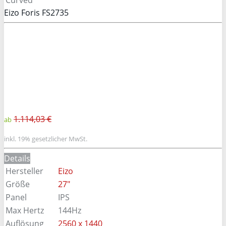
Eizo Foris FS2735
1.114,03 €
ab
inkl. 19% gesetzlicher MwSt.
Details
Hersteller
Eizo
Größe
27"
Panel
IPS
Max Hertz
144Hz
Auflösung
2560 x 1440