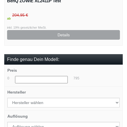
BenQ ZOWIE XL2411P Test
204,95 €
ab
inkl. 19% gesetzlicher MwSt.
Details
Finde genau Dein Modell:
Preis
0
795
Hersteller
Auflösung